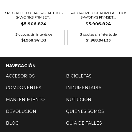
SPECIALIZED CUADRO AETHOS
SPECIALIZED CUADRO AETHOS
S-WORKS FRMSET...
S-WORKS FRMSET...
$5.906.824
$5.906.824
3
cuotas sin interés de
3
cuotas sin interés de
$1.968.941,33
$1.968.941,33
NAVEGACIÓN
ACCESORIOS
BICICLETAS
COMPONENTES
INDUMENTARIA
MANTENIMIENTO
NUTRICIÓN
DEVOLUCION
QUIENES SOMOS
BLOG
GUIA DE TALLES