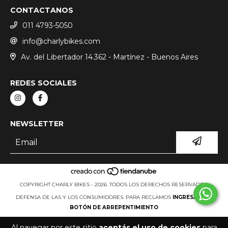
CONTACTANOS
011 4793-5050
info@charlybikes.com
Av. del Libertador 14.362 - Martínez - Buenos Aires
REDES SOCIALES
NEWSLETTER
COPYRIGHT CHARLY BIKES - 2026. TODOS LOS DERECHOS RESERVADOS.
DEFENSA DE LAS Y LOS CONSUMIDORES. PARA RECLAMOS
INGRESÁ ACÁ.
BOTÓN DE ARREPENTIMIENTO
Al navegar por este sitio
aceptás el uso de cookies
para