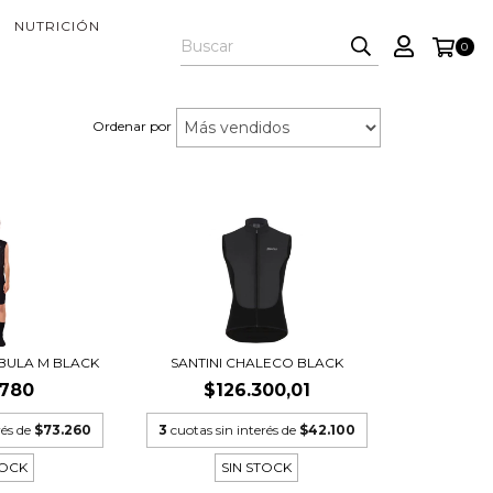
NUTRICIÓN
0
Ordenar por
EBULA M BLACK
SANTINI CHALECO BLACK
.780
$126.300,01
rés de
$73.260
3
cuotas sin interés de
$42.100
TOCK
SIN STOCK