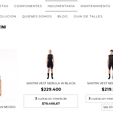
LETAS
COMPONENTES
INDUMENTARIA
MANTENIMIENTO
OLUCION
QUIENES SOMOS
BLOG
GUIA DE TALLES
INI
SANTINI VEST NEBULA W BLACK
SANTINI VEST N
$229.400
$219
3
cuotas sin interés de
3
cuotas sin inte
$76.466,67
MAN NEGRO
SIN S