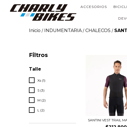
ACCESORIOS
BICIC
DEV
Inicio
INDUMENTARIA
CHALECOS
SANT
/
/
/
Filtros
Talle
Xs (1)
S (3)
M (2)
L (2)
SANTINI VEST TRAIL 