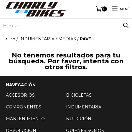
MENÚ
0
Inicio
/
INDUMENTARIA
/
MEDIAS
/
PAVE
No tenemos resultados para tu
búsqueda. Por favor, intentá con
otros filtros.
NAVEGACIÓN
ACCESORIOS
BICICLETAS
COMPONENTES
INDUMENTARIA
MANTENIMIENTO
NUTRICIÓN
DEVOLUCION
QUIENES SOMOS