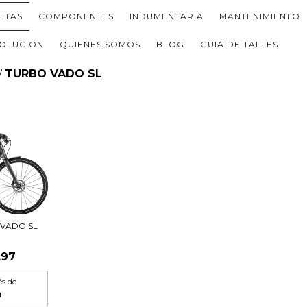
LETAS
COMPONENTES
INDUMENTARIA
MANTENIMIENTO
OLUCION
QUIENES SOMOS
BLOG
GUIA DE TALLES
TURBO VADO SL
/
 VADO SL
,97
és de
9