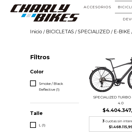
ACCESORIOS
BICIC
DEV
Inicio
BICICLETAS
SPECIALIZED
E-BIKE
/
/
/
Filtros
Color
Smoke / Black
Reflective (1)
SPECIALIZED TURBO
4.0
$4.404.347
Talle
3
cuotas sin inter
L (1)
$1.468.115,9