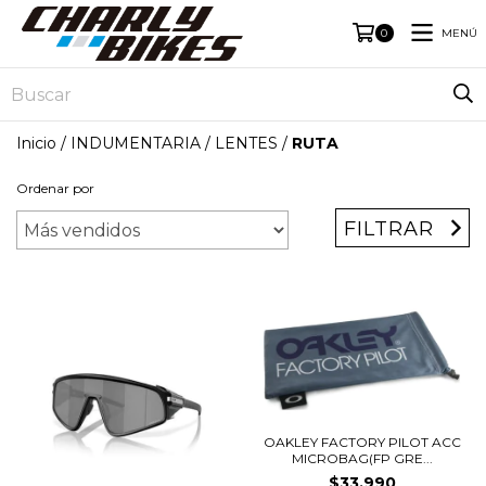
MENÚ
0
Inicio
/
INDUMENTARIA
/
LENTES
/
RUTA
Ordenar por
FILTRAR
OAKLEY FACTORY PILOT ACC
MICROBAG(FP GRE...
$33.990