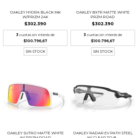
OAKLEY HYDRA BLACK INK
OAKLEY BXTR MATTE WHITE
W/PRIZM 24K
PRZM ROAD
$302.390
$302.390
3
cuotas sin interés de
3
cuotas sin interés de
$100.796,67
$100.796,67
SIN STOCK
SIN STOCK
OAKLEY SUTRO MATTE WHITE
OAKLEY RADAR EV PATH STEEL
W/ PRIZM ROAD
W/ CLEAR TO B...