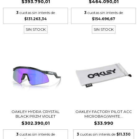
$393.790,01
$464.090,01
3
cuotas sin interés de
3
cuotas sin interés de
$131.263,34
$154.696,67
SIN STOCK
SIN STOCK
OAKLEY HYDRA CRYSTAL
OAKLEY FACTORY PILOT ACC
BLACK PRZM VIOLET
MICROBAG(WHITE...
$302.390,01
$33.990
3
cuotas sin interés de
3
cuotas sin interés de
$11.330