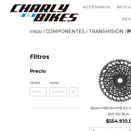
ACCESORIOS
BICIC
DEV
Inicio
COMPONENTES
TRANSMISIÓN
P
/
/
/
Filtros
Precio
DESDE
HASTA
SRAM PIÑON MTB XG-12
52D XD BLA..
$554.910,