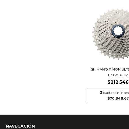
SHIMANO PIÑON ULT
HG800-11 V
$212.546
3
cuotas sin inter
$70.848,67
NAVEGACIÓN