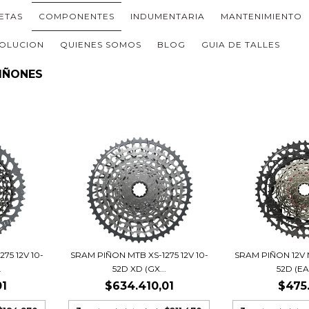
LETAS
COMPONENTES
INDUMENTARIA
MANTENIMIENTO
OLUCION
QUIENES SOMOS
BLOG
GUIA DE TALLES
IÑONES
75 12V 10-
SRAM PIÑON MTB XS-1275 12V 10-
SRAM PIÑON 12V 
.
52D XD (GX...
52D (EA
01
$634.410,01
$475