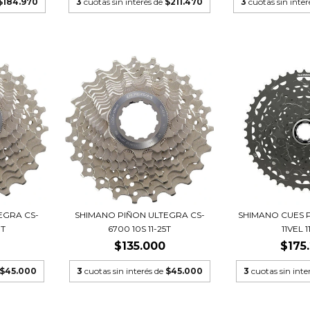
$184.970
3
cuotas sin interés de
$211.470
3
cuotas sin inte
EGRA CS-
SHIMANO PIÑON ULTEGRA CS-
SHIMANO CUES 
3T
6700 10S 11-25T
11VEL 1
$135.000
$175
$45.000
3
cuotas sin interés de
$45.000
3
cuotas sin inte