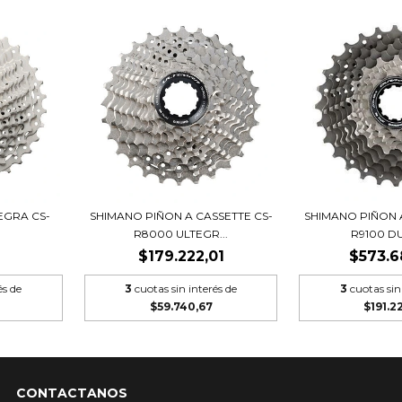
EGRA CS-
SHIMANO PIÑON A CASSETTE CS-
SHIMANO PIÑON 
R8000 ULTEGR...
R9100 DU
$179.222,01
$573.6
és de
3
cuotas sin interés de
3
cuotas sin
$59.740,67
$191.2
CONTACTANOS