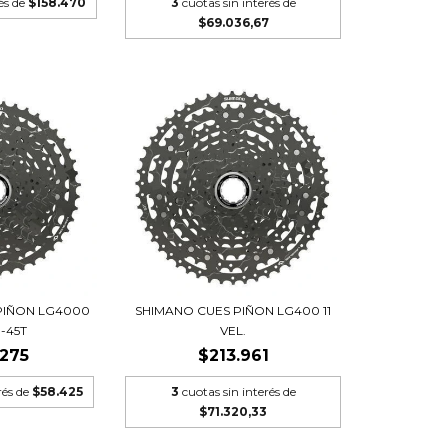
rés de
$158.470
3
cuotas sin interés de
$69.036,67
PIÑON LG4000
SHIMANO CUES PIÑON LG400 11
1-45T
VEL.
.275
$213.961
rés de
$58.425
3
cuotas sin interés de
$71.320,33