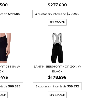
.500
$237.600
rés de
$77.500
3
cuotas sin interés de
$79.200
SIN STOCK
HORT OMNIA W
SANTINI BIBSHORT HORIZON W
CK
BLACK
.475
$178.596
rés de
$66.825
3
cuotas sin interés de
$59.532
TOCK
SIN STOCK