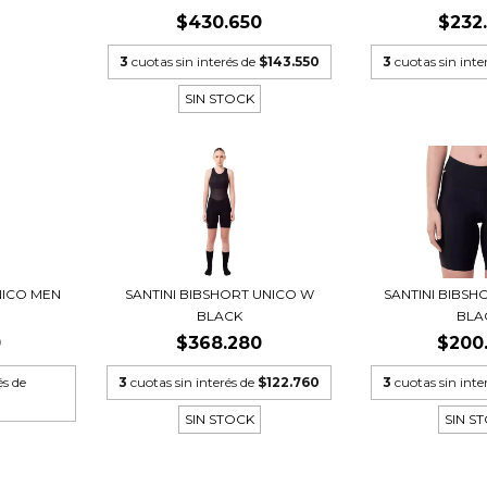
$430.650
$232
3
cuotas sin interés de
$143.550
3
cuotas sin inte
SIN STOCK
NICO MEN
SANTINI BIBSHORT UNICO W
SANTINI BIBS
BLACK
BLA
0
$368.280
$200
és de
3
cuotas sin interés de
$122.760
3
cuotas sin inte
SIN STOCK
SIN S