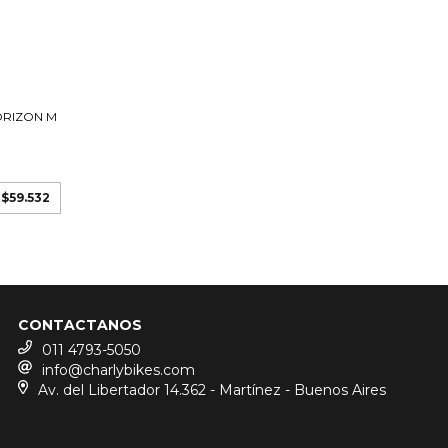
ORIZON M
e
$59.532
CONTACTANOS
011 4793-5050
info@charlybikes.com
Av. del Libertador 14.362 - Martínez - Buenos Aires