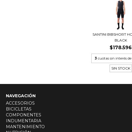
SANTINI BIBSHORT H
BLACK
$178.596
3
cuotas sin interés d
SIN STOCK
NAVEGACIÓN
ACCESORIOS
BICICLETAS
COMPONENTES
INDUMENTARIA
MANTENIMIENTO