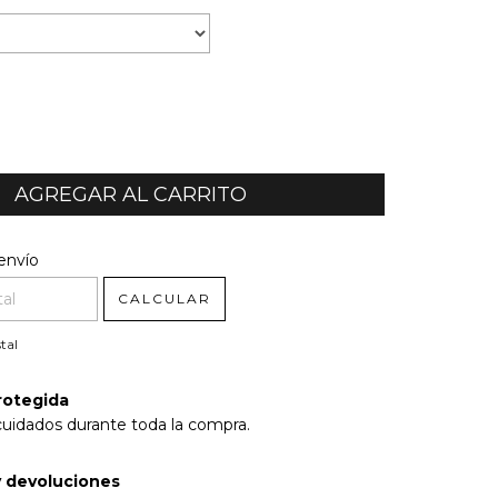
l CP:
CAMBIAR CP
envío
CALCULAR
tal
rotegida
cuidados durante toda la compra.
 devoluciones