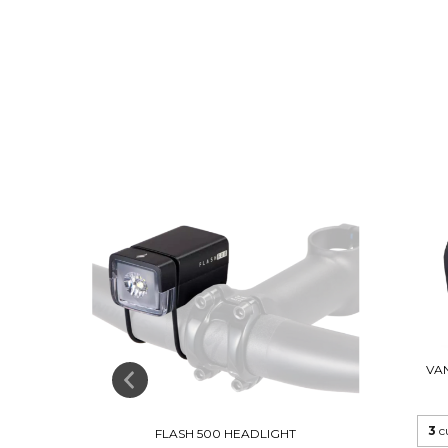
VAN
ONT
3
c
FLASH 500 HEADLIGHT