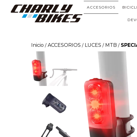
ACCESORIOS
BICIC
DEV
Inicio
ACCESORIOS
LUCES
MTB
SPECI
/
/
/
/