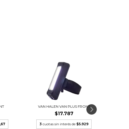
NT
VAN HALEN VAN PLUS FRONT
VA
$17.787
,67
3
cuotas sin interés de
$5.929
3
cu